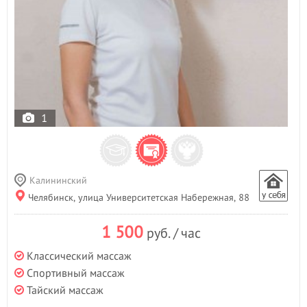
1
Калининский
Челябинск, улица Университетская Набережная, 88
1 500
руб. / час
Классический массаж
Спортивный массаж
Тайский массаж