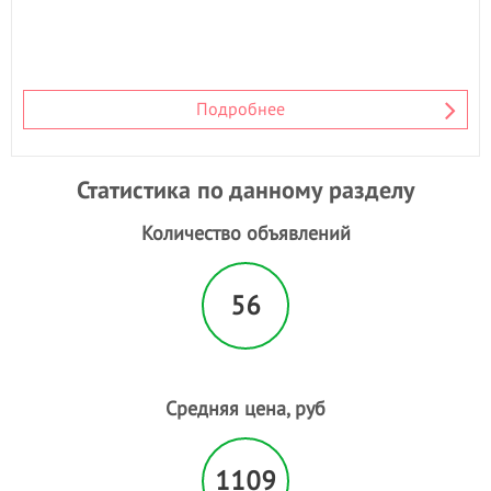
Подробнее
Статистика по данному разделу
Количество объявлений
56
Средняя цена, руб
1109