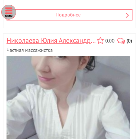
Подробнее
Николаева Юлия Александровна
0.00
(0)
Частная массажистка