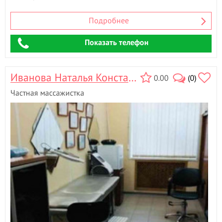
Подробнее
Показать телефон
Иванова Наталья Константиновна
0.00
(0)
Частная массажистка