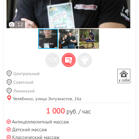
12
Центральный
Советский
Ленинский
Челябинск, улица Энтузиастов, 26а
1 000
руб. / час
Антицеллюлитный массаж
Детский массаж
Классический массаж