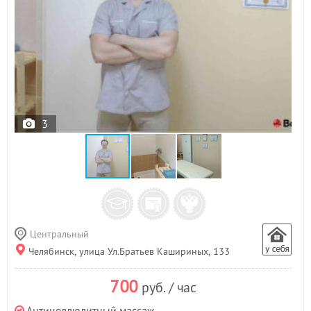
3
Центральный
Челябинск, улица Ул.Братьев Кашириных, 133
700
руб. / час
Антицеллюлитный массаж