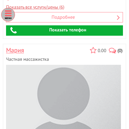
Показать все услуги/цены (6)
Подробнее
Показать телефон
Мария
0.00
(0)
Частная массажистка