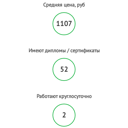
Средняя цена, руб
1107
Имеют дипломы / сертификаты
52
Работают круглосуточно
2