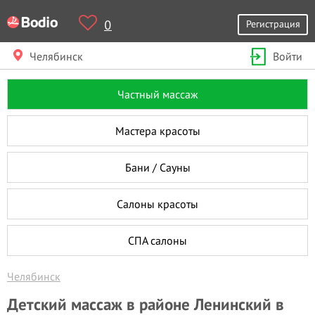
0
Регистрация
Челябинск
Войти
Частный массаж
Мастера красоты
Бани / Сауны
Салоны красоты
СПА салоны
Челябинск
Детский массаж в районе Ленинский в