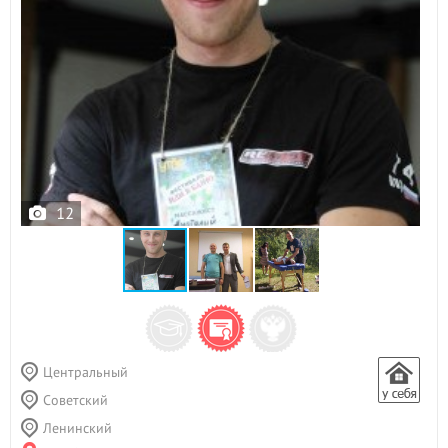
12
Центральный
Советский
Ленинский