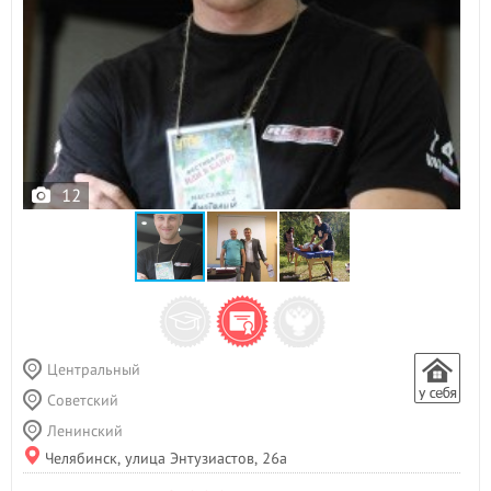
12
Центральный
Советский
Ленинский
Челябинск, улица Энтузиастов, 26а