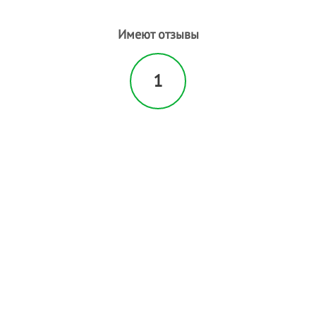
Имеют отзывы
1